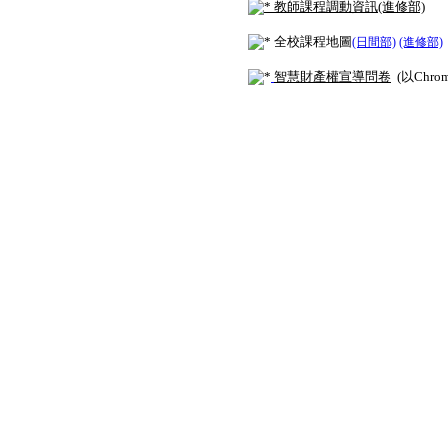
教師課程調動資訊(進修部)
全校課程地圖
(日間部)
(進修部)
智慧財產權宣導問卷
(以Chro
版權所有@嘉南藥理大學 隱私權聲明 無障礙聲明 緊急聯絡方
地址:71710
台南市仁德區二仁路一段60號
電話:06-2664911
建議解析度:1024*768 建議瀏覽器:IE7以上之瀏覽器