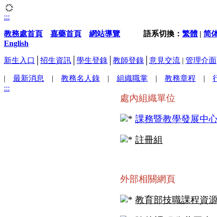
:::
教務處首頁
嘉藥首頁
網站導覽
語系切換：
繁體
|
简
English
新生入口
│
招生資訊
│
學生登錄
│
教師登錄
│
意見交流
|
管理介面
|
最新消息
|
教務名人錄
|
組織職掌
|
教務章程
|
:::
處內組織單位
課務暨教學發展中
註冊組
外部相關網頁
教育部技
職課程資