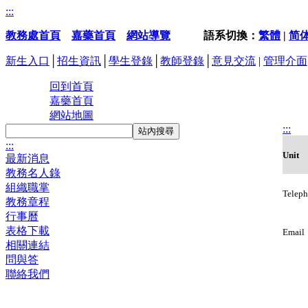
:::
教務處首頁
嘉藥首頁
網站導覽
語系切換：
繁體
|
简
新生入口
│
招生資訊
│
學生登錄
│
教師登錄
│
意見交流
|
管理介面
回到首頁
嘉藥首頁
網站地圖
:::
站內搜尋
:::
Unit
最新消息
教務名人錄
組織職掌
Telep
教務章程
行事曆
表格下載
Email
相關連結
問與答
聯絡我們